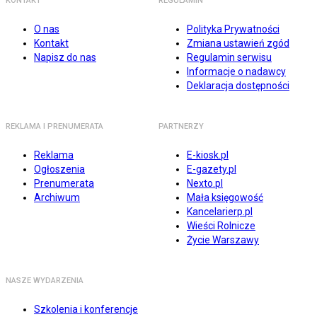
KONTAKT
REGULAMIN
O nas
Polityka Prywatności
Kontakt
Zmiana ustawień zgód
Napisz do nas
Regulamin serwisu
Informacje o nadawcy
Deklaracja dostępności
REKLAMA I PRENUMERATA
PARTNERZY
Reklama
E-kiosk.pl
Ogłoszenia
E-gazety.pl
Prenumerata
Nexto.pl
Archiwum
Mała księgowość
Kancelarierp.pl
Wieści Rolnicze
Życie Warszawy
NASZE WYDARZENIA
Szkolenia i konferencje