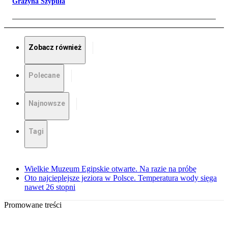
Grażyna Szypuła
Zobacz również
Polecane
Najnowsze
Tagi
Wielkie Muzeum Egipskie otwarte. Na razie na próbę
Oto najcieplejsze jeziora w Polsce. Temperatura wody sięga
nawet 26 stopni
Promowane treści