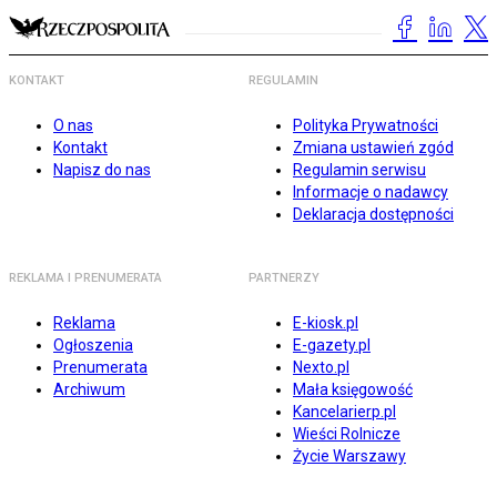
KONTAKT
REGULAMIN
O nas
Polityka Prywatności
Kontakt
Zmiana ustawień zgód
Napisz do nas
Regulamin serwisu
Informacje o nadawcy
Deklaracja dostępności
REKLAMA I PRENUMERATA
PARTNERZY
Reklama
E-kiosk.pl
Ogłoszenia
E-gazety.pl
Prenumerata
Nexto.pl
Archiwum
Mała księgowość
Kancelarierp.pl
Wieści Rolnicze
Życie Warszawy