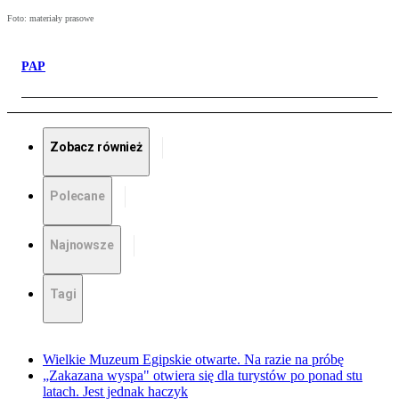
Foto: materiały prasowe
PAP
Zobacz również
Polecane
Najnowsze
Tagi
Wielkie Muzeum Egipskie otwarte. Na razie na próbę
„Zakazana wyspa" otwiera się dla turystów po ponad stu
latach. Jest jednak haczyk