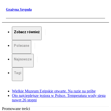
Grażyna Szypuła
Zobacz również
Polecane
Najnowsze
Tagi
Wielkie Muzeum Egipskie otwarte. Na razie na próbę
Oto najcieplejsze jeziora w Polsce. Temperatura wody sięga
nawet 26 stopni
Promowane treści