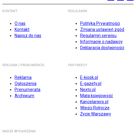
KONTAKT
REGULAMIN
O nas
Polityka Prywatności
Kontakt
Zmiana ustawień zgód
Napisz do nas
Regulamin serwisu
Informacje o nadawcy
Deklaracja dostępności
REKLAMA I PRENUMERATA
PARTNERZY
Reklama
E-kiosk.pl
Ogłoszenia
E-gazety.pl
Prenumerata
Nexto.pl
Archiwum
Mała księgowość
Kancelarierp.pl
Wieści Rolnicze
Życie Warszawy
NASZE WYDARZENIA