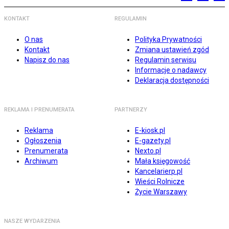
KONTAKT
REGULAMIN
O nas
Polityka Prywatności
Kontakt
Zmiana ustawień zgód
Napisz do nas
Regulamin serwisu
Informacje o nadawcy
Deklaracja dostępności
REKLAMA I PRENUMERATA
PARTNERZY
Reklama
E-kiosk.pl
Ogłoszenia
E-gazety.pl
Prenumerata
Nexto.pl
Archiwum
Mała księgowość
Kancelarierp.pl
Wieści Rolnicze
Życie Warszawy
NASZE WYDARZENIA