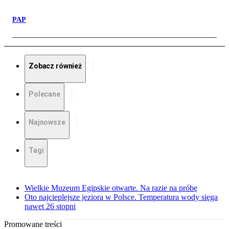
PAP
Zobacz również
Polecane
Najnowsze
Tagi
Wielkie Muzeum Egipskie otwarte. Na razie na próbę
Oto najcieplejsze jeziora w Polsce. Temperatura wody sięga
nawet 26 stopni
Promowane treści