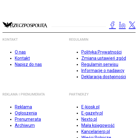
KONTAKT
REGULAMIN
O nas
Polityka Prywatności
Kontakt
Zmiana ustawień zgód
Napisz do nas
Regulamin serwisu
Informacje o nadawcy
Deklaracja dostępności
REKLAMA I PRENUMERATA
PARTNERZY
Reklama
E-kiosk.pl
Ogłoszenia
E-gazety.pl
Prenumerata
Nexto.pl
Archiwum
Mała księgowość
Kancelarierp.pl
Wieści Rolnicze