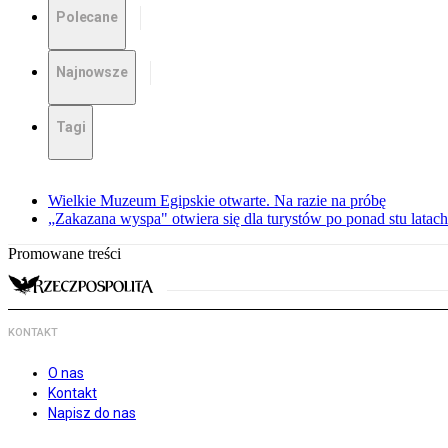
Polecane
Najnowsze
Tagi
Wielkie Muzeum Egipskie otwarte. Na razie na próbę
„Zakazana wyspa" otwiera się dla turystów po ponad stu latach
Promowane treści
KONTAKT
O nas
Kontakt
Napisz do nas