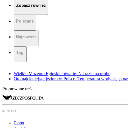
Zobacz również
Polecane
Najnowsze
Tagi
Wielkie Muzeum Egipskie otwarte. Na razie na próbę
Oto najcieplejsze jeziora w Polsce. Temperatura wody sięga na
Promowane treści
KONTAKT
O nas