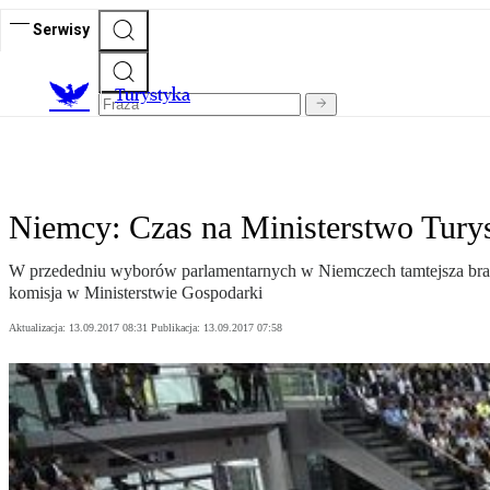
Serwisy
T
urystyka
Niemcy: Czas na Ministerstwo Tury
W przededniu wyborów parlamentarnych w Niemczech tamtejsza branż
komisja w Ministerstwie Gospodarki
Aktualizacja:
13.09.2017 08:31
Publikacja:
13.09.2017 07:58