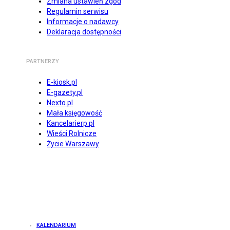
Zmiana ustawień zgód
Regulamin serwisu
Informacje o nadawcy
Deklaracja dostępności
PARTNERZY
E-kiosk.pl
E-gazety.pl
Nexto.pl
Mała księgowość
Kancelarierp.pl
Wieści Rolnicze
Życie Warszawy
KALENDARIUM