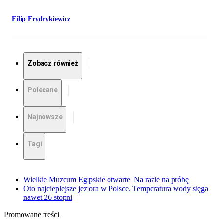
Filip Frydrykiewicz
Zobacz również
Polecane
Najnowsze
Tagi
Wielkie Muzeum Egipskie otwarte. Na razie na próbę
Oto najcieplejsze jeziora w Polsce. Temperatura wody sięga
nawet 26 stopni
Promowane treści