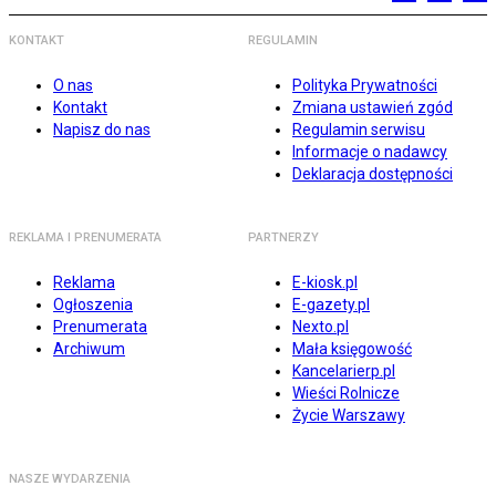
KONTAKT
REGULAMIN
O nas
Polityka Prywatności
Kontakt
Zmiana ustawień zgód
Napisz do nas
Regulamin serwisu
Informacje o nadawcy
Deklaracja dostępności
REKLAMA I PRENUMERATA
PARTNERZY
Reklama
E-kiosk.pl
Ogłoszenia
E-gazety.pl
Prenumerata
Nexto.pl
Archiwum
Mała księgowość
Kancelarierp.pl
Wieści Rolnicze
Życie Warszawy
NASZE WYDARZENIA