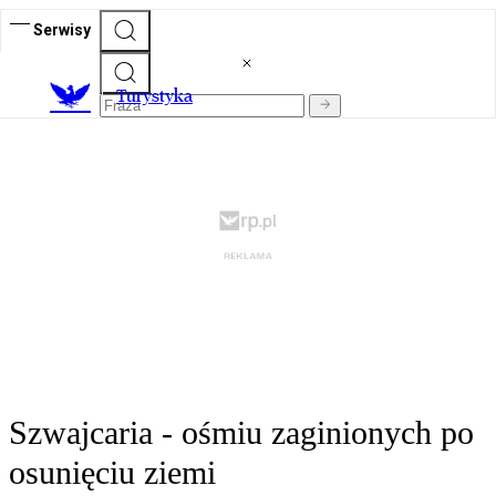
Serwisy
T
urystyka
Szwajcaria - ośmiu zaginionych po
osunięciu ziemi