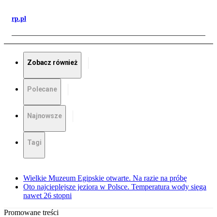
rp.pl
Zobacz również
Polecane
Najnowsze
Tagi
Wielkie Muzeum Egipskie otwarte. Na razie na próbę
Oto najcieplejsze jeziora w Polsce. Temperatura wody sięga
nawet 26 stopni
Promowane treści