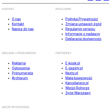
KONTAKT
REGULAMIN
O nas
Polityka Prywatności
Kontakt
Zmiana ustawień zgód
Napisz do nas
Regulamin serwisu
Informacje o nadawcy
Deklaracja dostępności
REKLAMA I PRENUMERATA
PARTNERZY
Reklama
E-kiosk.pl
Ogłoszenia
E-gazety.pl
Prenumerata
Nexto.pl
Archiwum
Mała księgowość
Kancelarierp.pl
Wieści Rolnicze
Życie Warszawy
NASZE WYDARZENIA