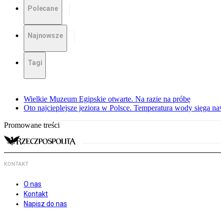
Polecane
Najnowsze
Tagi
Wielkie Muzeum Egipskie otwarte. Na razie na próbę
Oto najcieplejsze jeziora w Polsce. Temperatura wody sięga na
Promowane treści
KONTAKT
O nas
Kontakt
Napisz do nas