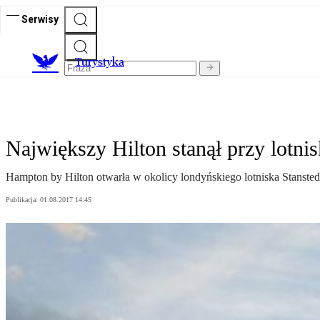
Serwisy
T
urystyka
Największy Hilton stanął przy lotn
Hampton by Hilton otwarła w okolicy londyńskiego lotniska Stansted n
Publikacja:
01.08.2017 14:45