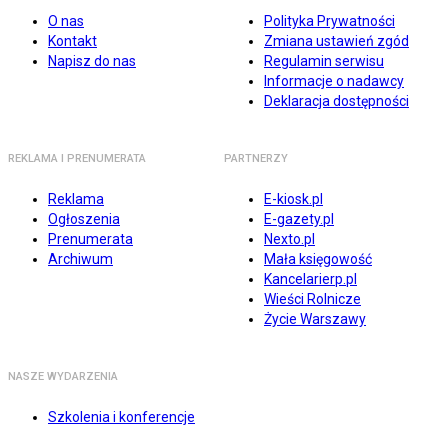
O nas
Polityka Prywatności
Kontakt
Zmiana ustawień zgód
Napisz do nas
Regulamin serwisu
Informacje o nadawcy
Deklaracja dostępności
REKLAMA I PRENUMERATA
PARTNERZY
Reklama
E-kiosk.pl
Ogłoszenia
E-gazety.pl
Prenumerata
Nexto.pl
Archiwum
Mała księgowość
Kancelarierp.pl
Wieści Rolnicze
Życie Warszawy
NASZE WYDARZENIA
Szkolenia i konferencje