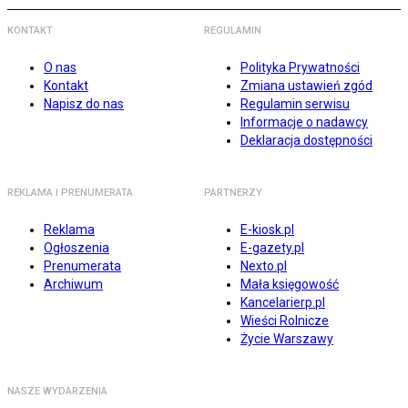
KONTAKT
REGULAMIN
O nas
Polityka Prywatności
Kontakt
Zmiana ustawień zgód
Napisz do nas
Regulamin serwisu
Informacje o nadawcy
Deklaracja dostępności
REKLAMA I PRENUMERATA
PARTNERZY
Reklama
E-kiosk.pl
Ogłoszenia
E-gazety.pl
Prenumerata
Nexto.pl
Archiwum
Mała księgowość
Kancelarierp.pl
Wieści Rolnicze
Życie Warszawy
NASZE WYDARZENIA