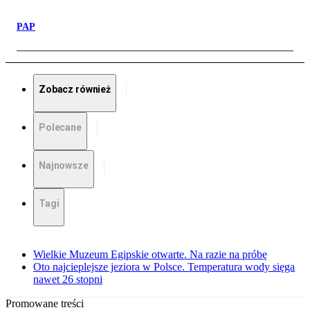
PAP
Zobacz również
Polecane
Najnowsze
Tagi
Wielkie Muzeum Egipskie otwarte. Na razie na próbę
Oto najcieplejsze jeziora w Polsce. Temperatura wody sięga
nawet 26 stopni
Promowane treści