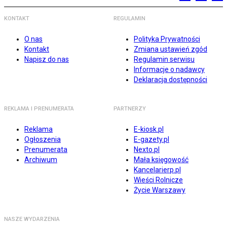
KONTAKT
REGULAMIN
O nas
Polityka Prywatności
Kontakt
Zmiana ustawień zgód
Napisz do nas
Regulamin serwisu
Informacje o nadawcy
Deklaracja dostępności
REKLAMA I PRENUMERATA
PARTNERZY
Reklama
E-kiosk.pl
Ogłoszenia
E-gazety.pl
Prenumerata
Nexto.pl
Archiwum
Mała księgowość
Kancelarierp.pl
Wieści Rolnicze
Życie Warszawy
NASZE WYDARZENIA