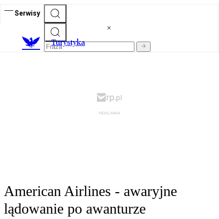
Serwisy
T
urystyka
American Airlines - awaryjne
lądowanie po awanturze