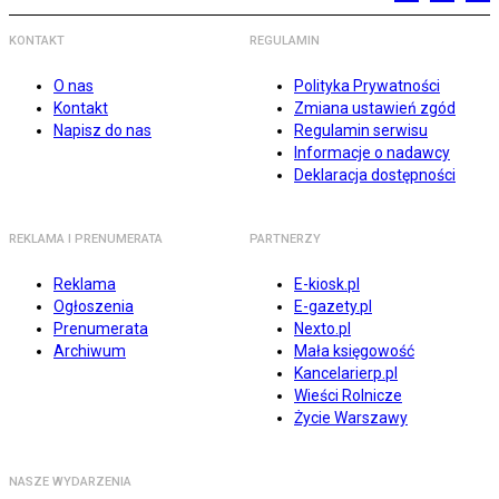
KONTAKT
REGULAMIN
O nas
Polityka Prywatności
Kontakt
Zmiana ustawień zgód
Napisz do nas
Regulamin serwisu
Informacje o nadawcy
Deklaracja dostępności
REKLAMA I PRENUMERATA
PARTNERZY
Reklama
E-kiosk.pl
Ogłoszenia
E-gazety.pl
Prenumerata
Nexto.pl
Archiwum
Mała księgowość
Kancelarierp.pl
Wieści Rolnicze
Życie Warszawy
NASZE WYDARZENIA