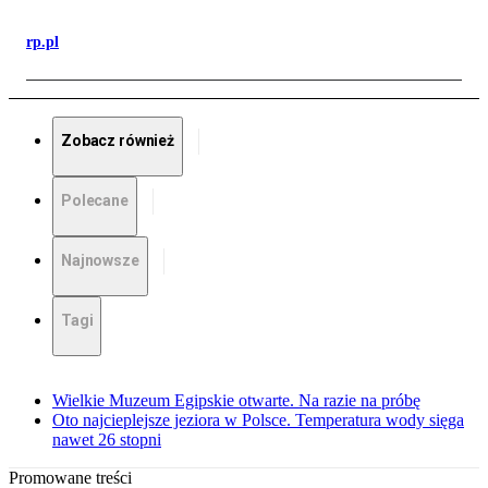
rp.pl
Zobacz również
Polecane
Najnowsze
Tagi
Wielkie Muzeum Egipskie otwarte. Na razie na próbę
Oto najcieplejsze jeziora w Polsce. Temperatura wody sięga
nawet 26 stopni
Promowane treści