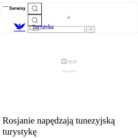
Serwisy
T
urystyka
Rosjanie napędzają tunezyjską
turystykę