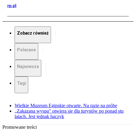
rp.pl
Zobacz również
Polecane
Najnowsze
Tagi
Wielkie Muzeum Egipskie otwarte. Na razie na próbę
„Zakazana wyspa" otwiera się dla turystów po ponad stu
latach. Jest jednak haczyk
Promowane treści