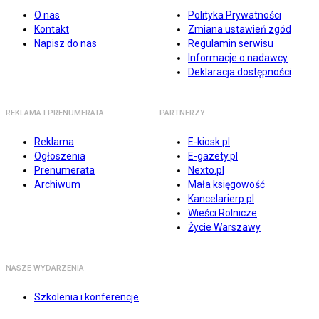
O nas
Polityka Prywatności
Kontakt
Zmiana ustawień zgód
Napisz do nas
Regulamin serwisu
Informacje o nadawcy
Deklaracja dostępności
REKLAMA I PRENUMERATA
PARTNERZY
Reklama
E-kiosk.pl
Ogłoszenia
E-gazety.pl
Prenumerata
Nexto.pl
Archiwum
Mała księgowość
Kancelarierp.pl
Wieści Rolnicze
Życie Warszawy
NASZE WYDARZENIA
Szkolenia i konferencje