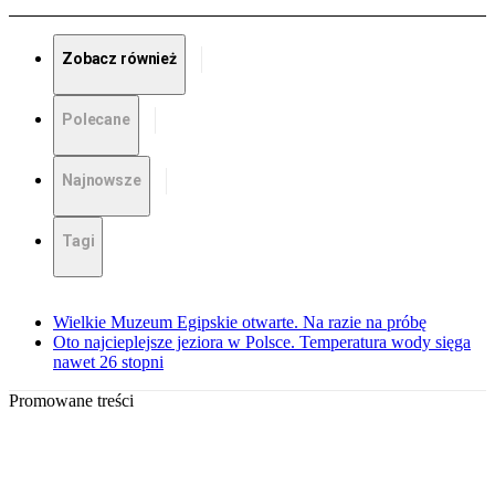
Zobacz również
Polecane
Najnowsze
Tagi
Wielkie Muzeum Egipskie otwarte. Na razie na próbę
Oto najcieplejsze jeziora w Polsce. Temperatura wody sięga
nawet 26 stopni
Promowane treści