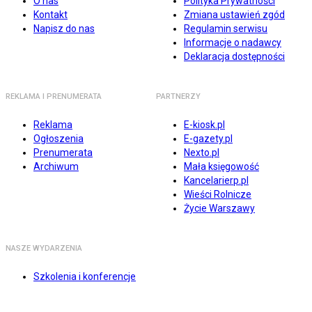
O nas
Polityka Prywatności
Kontakt
Zmiana ustawień zgód
Napisz do nas
Regulamin serwisu
Informacje o nadawcy
Deklaracja dostępności
REKLAMA I PRENUMERATA
PARTNERZY
Reklama
E-kiosk.pl
Ogłoszenia
E-gazety.pl
Prenumerata
Nexto.pl
Archiwum
Mała księgowość
Kancelarierp.pl
Wieści Rolnicze
Życie Warszawy
NASZE WYDARZENIA
Szkolenia i konferencje