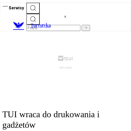
Serwisy
T
urystyka
TUI wraca do drukowania i
gadżetów