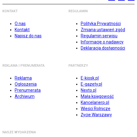
KONTAKT
REGULAMIN
O nas
Polityka Prywatności
Kontakt
Zmiana ustawień zgód
Napisz do nas
Regulamin serwisu
Informacje o nadawcy
Deklaracja dostępności
REKLAMA I PRENUMERATA
PARTNERZY
Reklama
E-kiosk.pl
Ogłoszenia
E-gazety.pl
Prenumerata
Nexto.pl
Archiwum
Mała księgowość
Kancelarierp.pl
Wieści Rolnicze
Życie Warszawy
NASZE WYDARZENIA