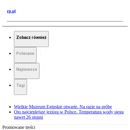
rp.pl
Zobacz również
Polecane
Najnowsze
Tagi
Wielkie Muzeum Egipskie otwarte. Na razie na próbę
Oto najcieplejsze jeziora w Polsce. Temperatura wody sięga
nawet 26 stopni
Promowane treści