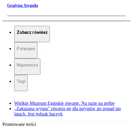
Grażyna Szypuła
Zobacz również
Polecane
Najnowsze
Tagi
Wielkie Muzeum Egipskie otwarte. Na razie na próbę
„Zakazana wyspa" otwiera się dla turystów po ponad stu
latach. Jest jednak haczyk
Promowane treści