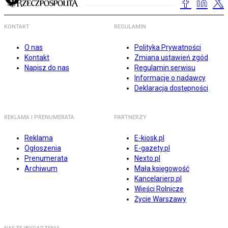
KONTAKT
REGULAMIN
O nas
Polityka Prywatności
Kontakt
Zmiana ustawień zgód
Napisz do nas
Regulamin serwisu
Informacje o nadawcy
Deklaracja dostępności
REKLAMA I PRENUMERATA
PARTNERZY
Reklama
E-kiosk.pl
Ogłoszenia
E-gazety.pl
Prenumerata
Nexto.pl
Archiwum
Mała księgowość
Kancelarierp.pl
Wieści Rolnicze
Życie Warszawy