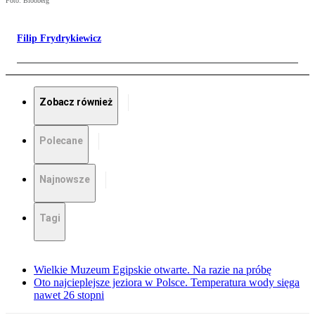
Foto: Blooberg
Filip Frydrykiewicz
Zobacz również
Polecane
Najnowsze
Tagi
Wielkie Muzeum Egipskie otwarte. Na razie na próbę
Oto najcieplejsze jeziora w Polsce. Temperatura wody sięga
nawet 26 stopni