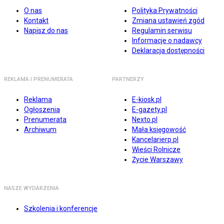
O nas
Polityka Prywatności
Kontakt
Zmiana ustawień zgód
Napisz do nas
Regulamin serwisu
Informacje o nadawcy
Deklaracja dostępności
REKLAMA I PRENUMERATA
PARTNERZY
Reklama
E-kiosk.pl
Ogłoszenia
E-gazety.pl
Prenumerata
Nexto.pl
Archiwum
Mała księgowość
Kancelarierp.pl
Wieści Rolnicze
Życie Warszawy
NASZE WYDARZENIA
Szkolenia i konferencje