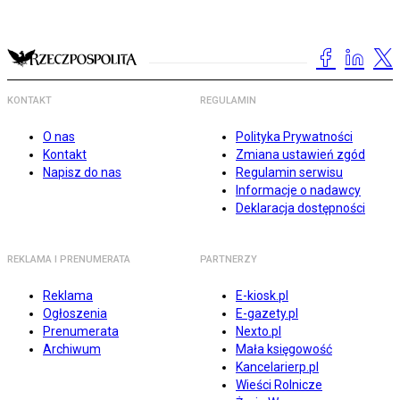
KONTAKT
REGULAMIN
O nas
Polityka Prywatności
Kontakt
Zmiana ustawień zgód
Napisz do nas
Regulamin serwisu
Informacje o nadawcy
Deklaracja dostępności
REKLAMA I PRENUMERATA
PARTNERZY
Reklama
E-kiosk.pl
Ogłoszenia
E-gazety.pl
Prenumerata
Nexto.pl
Archiwum
Mała księgowość
Kancelarierp.pl
Wieści Rolnicze