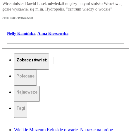
Wiceminister Dawid Lasek odwiedził między innymi stoisko Wrocławia,
gdzie wystawiał się m.in. Hydropolis, "centrum wiedzy o wodzie"
Foto: Filip Frydrykiewicz
Nelly Kamińska
,
Anna Kłossowska
Zobacz również
Polecane
Najnowsze
Tagi
Wielkie Muzeum Egipskie otwarte. Na razie na próbę