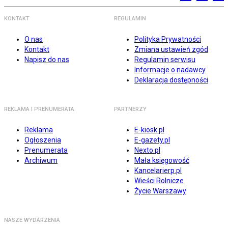
KONTAKT
REGULAMIN
O nas
Polityka Prywatności
Kontakt
Zmiana ustawień zgód
Napisz do nas
Regulamin serwisu
Informacje o nadawcy
Deklaracja dostępności
REKLAMA I PRENUMERATA
PARTNERZY
Reklama
E-kiosk.pl
Ogłoszenia
E-gazety.pl
Prenumerata
Nexto.pl
Archiwum
Mała księgowość
Kancelarierp.pl
Wieści Rolnicze
Życie Warszawy
NASZE WYDARZENIA