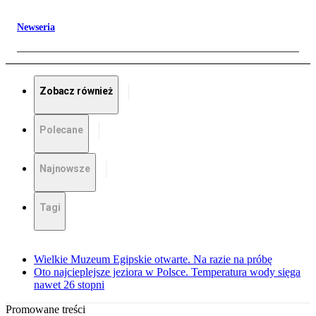
Newseria
Zobacz również
Polecane
Najnowsze
Tagi
Wielkie Muzeum Egipskie otwarte. Na razie na próbę
Oto najcieplejsze jeziora w Polsce. Temperatura wody sięga
nawet 26 stopni
Promowane treści