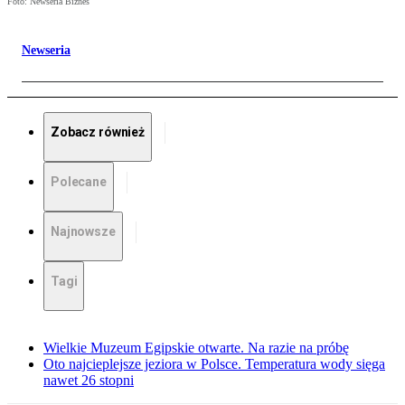
Foto: Newseria Biznes
Newseria
Zobacz również
Polecane
Najnowsze
Tagi
Wielkie Muzeum Egipskie otwarte. Na razie na próbę
Oto najcieplejsze jeziora w Polsce. Temperatura wody sięga
nawet 26 stopni