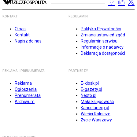
KONTAKT
REGULAMIN
O nas
Polityka Prywatności
Kontakt
Zmiana ustawień zgód
Napisz do nas
Regulamin serwisu
Informacje o nadawcy
Deklaracja dostępności
REKLAMA I PRENUMERATA
PARTNERZY
Reklama
E-kiosk.pl
Ogłoszenia
E-gazety.pl
Prenumerata
Nexto.pl
Archiwum
Mała księgowość
Kancelarierp.pl
Wieści Rolnicze
Życie Warszawy