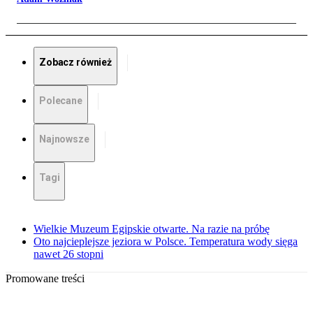
Zobacz również
Polecane
Najnowsze
Tagi
Wielkie Muzeum Egipskie otwarte. Na razie na próbę
Oto najcieplejsze jeziora w Polsce. Temperatura wody sięga
nawet 26 stopni
Promowane treści