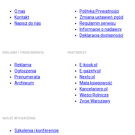
O nas
Polityka Prywatności
Kontakt
Zmiana ustawień zgód
Napisz do nas
Regulamin serwisu
Informacje o nadawcy
Deklaracja dostępności
REKLAMA I PRENUMERATA
PARTNERZY
Reklama
E-kiosk.pl
Ogłoszenia
E-gazety.pl
Prenumerata
Nexto.pl
Archiwum
Mała księgowość
Kancelarierp.pl
Wieści Rolnicze
Życie Warszawy
NASZE WYDARZENIA
Szkolenia i konferencje