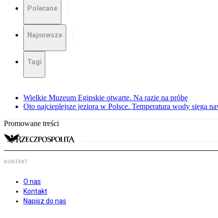
Polecane
Najnowsze
Tagi
Wielkie Muzeum Egipskie otwarte. Na razie na próbę
Oto najcieplejsze jeziora w Polsce. Temperatura wody sięga na
Promowane treści
KONTAKT
O nas
Kontakt
Napisz do nas