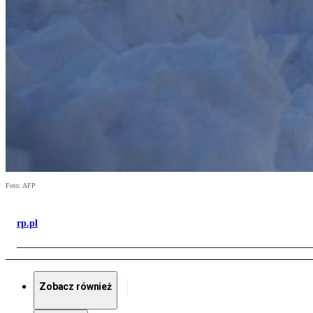
Foto: AFP
rp.pl
Zobacz również