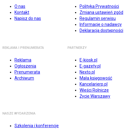
O nas
Polityka Prywatności
Kontakt
Zmiana ustawień zgód
Napisz do nas
Regulamin serwisu
Informacje o nadawcy
Deklaracja dostępności
REKLAMA I PRENUMERATA
PARTNERZY
Reklama
E-kiosk.pl
Ogłoszenia
E-gazety.pl
Prenumerata
Nexto.pl
Archiwum
Mała księgowość
Kancelarierp.pl
Wieści Rolnicze
Życie Warszawy
NASZE WYDARZENIA
Szkolenia i konferencje