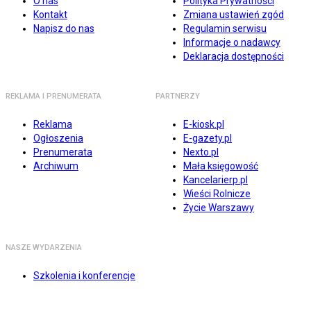
O nas
Polityka Prywatności
Kontakt
Zmiana ustawień zgód
Napisz do nas
Regulamin serwisu
Informacje o nadawcy
Deklaracja dostępności
REKLAMA I PRENUMERATA
PARTNERZY
Reklama
E-kiosk.pl
Ogłoszenia
E-gazety.pl
Prenumerata
Nexto.pl
Archiwum
Mała księgowość
Kancelarierp.pl
Wieści Rolnicze
Życie Warszawy
NASZE WYDARZENIA
Szkolenia i konferencje