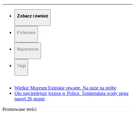
Zobacz również
Polecane
Najnowsze
Tagi
Wielkie Muzeum Egipskie otwarte. Na razie na próbę
Oto najcieplejsze jeziora w Polsce. Temperatura wody sięga
nawet 26 stopni
Promowane treści