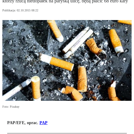
którzy rzucą niedopałek na paryską ulicę, będą płacić 68 euro kary
Publikacja:
02.10.2015 08:22
Foto: Pixabay
PAP/EFE, oprac.
PAP