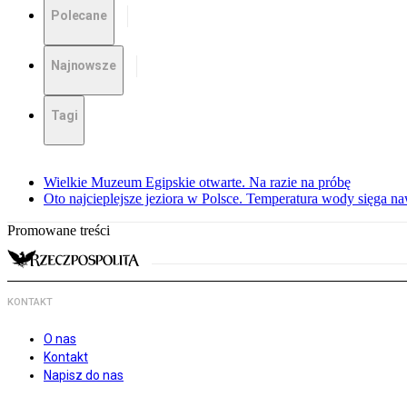
Polecane
Najnowsze
Tagi
Wielkie Muzeum Egipskie otwarte. Na razie na próbę
Oto najcieplejsze jeziora w Polsce. Temperatura wody sięga na
Promowane treści
KONTAKT
O nas
Kontakt
Napisz do nas