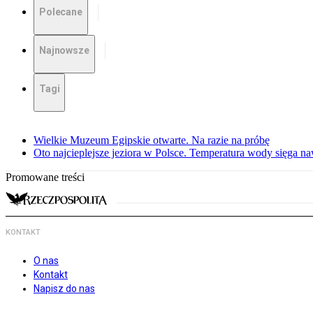
Polecane
Najnowsze
Tagi
Wielkie Muzeum Egipskie otwarte. Na razie na próbę
Oto najcieplejsze jeziora w Polsce. Temperatura wody sięga na
Promowane treści
KONTAKT
O nas
Kontakt
Napisz do nas