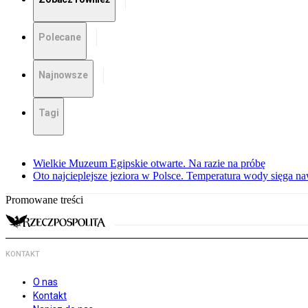
Polecane
Najnowsze
Tagi
Wielkie Muzeum Egipskie otwarte. Na razie na próbę
Oto najcieplejsze jeziora w Polsce. Temperatura wody sięga na
Promowane treści
KONTAKT
O nas
Kontakt