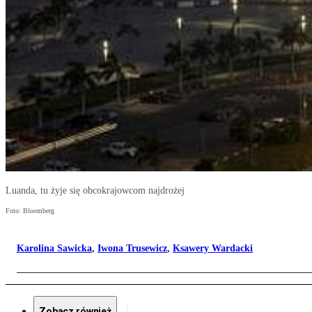
Luanda, tu żyje się obcokrajowcom najdrożej
Foto: Bloomberg
Karolina Sawicka
,
Iwona Trusewicz
,
Ksawery Wardacki
Zobacz również