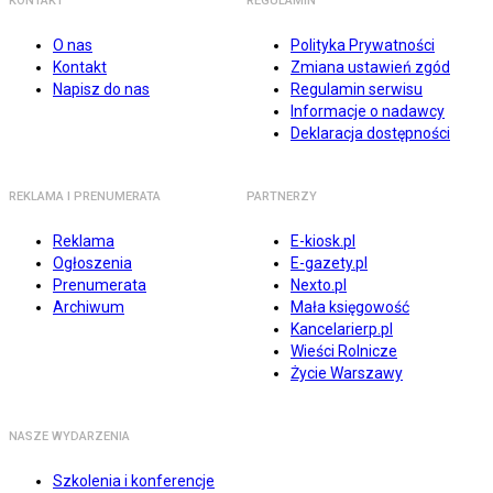
KONTAKT
REGULAMIN
O nas
Polityka Prywatności
Kontakt
Zmiana ustawień zgód
Napisz do nas
Regulamin serwisu
Informacje o nadawcy
Deklaracja dostępności
REKLAMA I PRENUMERATA
PARTNERZY
Reklama
E-kiosk.pl
Ogłoszenia
E-gazety.pl
Prenumerata
Nexto.pl
Archiwum
Mała księgowość
Kancelarierp.pl
Wieści Rolnicze
Życie Warszawy
NASZE WYDARZENIA
Szkolenia i konferencje