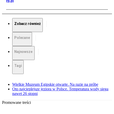
rp.pl
Zobacz również
Polecane
Najnowsze
Tagi
Wielkie Muzeum Egipskie otwarte. Na razie na próbę
Oto najcieplejsze jeziora w Polsce. Temperatura wody sięga
nawet 26 stopni
Promowane treści