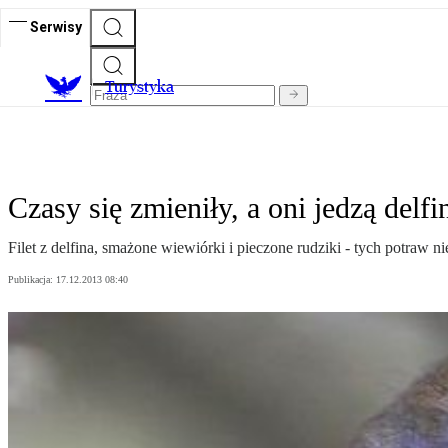
Serwisy
T
urystyka
Czasy się zmieniły, a oni jedzą delfi
Filet z delfina, smażone wiewiórki i pieczone rudziki - tych potraw ni
Publikacja:
17.12.2013 08:40