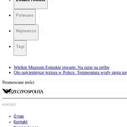
Polecane
Najnowsze
Tagi
Wielkie Muzeum Egipskie otwarte. Na razie na próbę
Oto najcieplejsze jeziora w Polsce. Temperatura wody sięga na
Promowane treści
KONTAKT
O nas
Kontakt