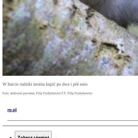
W hurcie rudziki można kupić po dwa i pół euro
Foto: archiwum prywatne, Filip Frydrykiewicz F.F. Filip Frydrykiewicz
rp.pl
Zobacz również