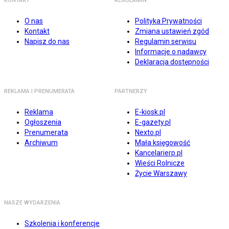
KONTAKT
REGULAMIN
O nas
Polityka Prywatności
Kontakt
Zmiana ustawień zgód
Napisz do nas
Regulamin serwisu
Informacje o nadawcy
Deklaracja dostępności
REKLAMA I PRENUMERATA
PARTNERZY
Reklama
E-kiosk.pl
Ogłoszenia
E-gazety.pl
Prenumerata
Nexto.pl
Archiwum
Mała księgowość
Kancelarierp.pl
Wieści Rolnicze
Życie Warszawy
NASZE WYDARZENIA
Szkolenia i konferencje