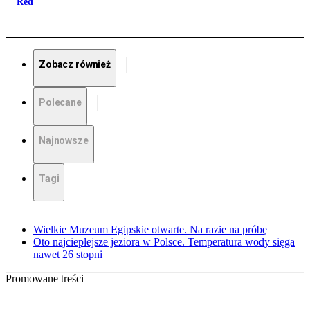
Red
Zobacz również
Polecane
Najnowsze
Tagi
Wielkie Muzeum Egipskie otwarte. Na razie na próbę
Oto najcieplejsze jeziora w Polsce. Temperatura wody sięga
nawet 26 stopni
Promowane treści