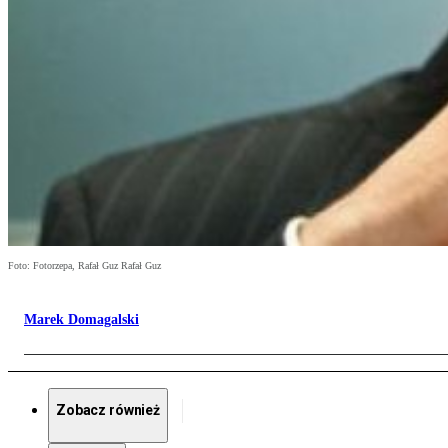
Foto: Fotorzepa, Rafał Guz Rafał Guz
Marek Domagalski
Zobacz również