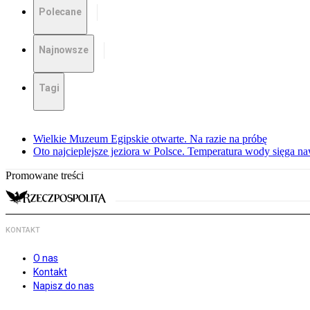
Polecane
Najnowsze
Tagi
Wielkie Muzeum Egipskie otwarte. Na razie na próbę
Oto najcieplejsze jeziora w Polsce. Temperatura wody sięga na
Promowane treści
KONTAKT
O nas
Kontakt
Napisz do nas