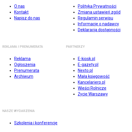
O nas
Polityka Prywatności
Kontakt
Zmiana ustawień zgód
Napisz do nas
Regulamin serwisu
Informacje o nadawcy
Deklaracja dostępności
REKLAMA I PRENUMERATA
PARTNERZY
Reklama
E-kiosk.pl
Ogłoszenia
E-gazety.pl
Prenumerata
Nexto.pl
Archiwum
Mała księgowość
Kancelarierp.pl
Wieści Rolnicze
Życie Warszawy
NASZE WYDARZENIA
Szkolenia i konferencje