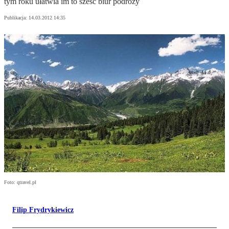
tym roku ułatwia im to sześć biur podróży
Publikacja:
14.03.2012 14:35
Foto: qtravel.pl
Filip Frydrykiewicz