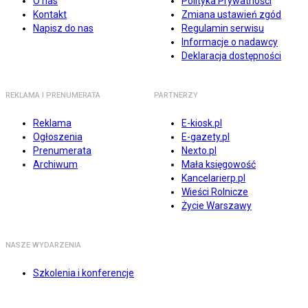
O nas
Polityka Prywatności
Kontakt
Zmiana ustawień zgód
Napisz do nas
Regulamin serwisu
Informacje o nadawcy
Deklaracja dostępności
REKLAMA I PRENUMERATA
PARTNERZY
Reklama
E-kiosk.pl
Ogłoszenia
E-gazety.pl
Prenumerata
Nexto.pl
Archiwum
Mała księgowość
Kancelarierp.pl
Wieści Rolnicze
Życie Warszawy
NASZE WYDARZENIA
Szkolenia i konferencje