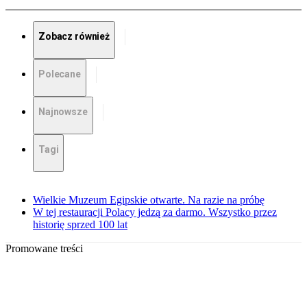
Zobacz również
Polecane
Najnowsze
Tagi
Wielkie Muzeum Egipskie otwarte. Na razie na próbę
W tej restauracji Polacy jedzą za darmo. Wszystko przez
historię sprzed 100 lat
Promowane treści