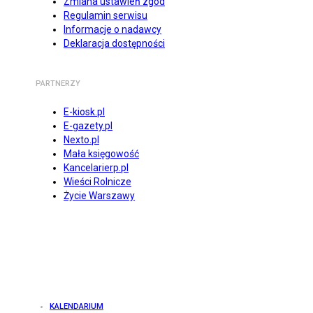
Zmiana ustawień zgód
Regulamin serwisu
Informacje o nadawcy
Deklaracja dostępności
PARTNERZY
E-kiosk.pl
E-gazety.pl
Nexto.pl
Mała księgowość
Kancelarierp.pl
Wieści Rolnicze
Życie Warszawy
KALENDARIUM