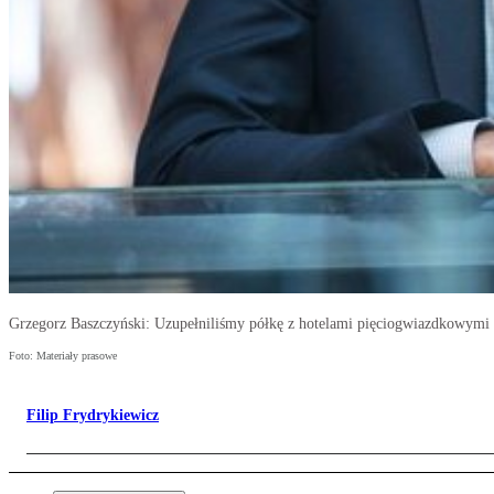
Grzegorz Baszczyński: Uzupełniliśmy półkę z hotelami pięciogwiazdkowymi
Foto: Materiały prasowe
Filip Frydrykiewicz