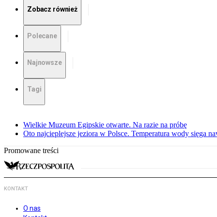
Zobacz również
Polecane
Najnowsze
Tagi
Wielkie Muzeum Egipskie otwarte. Na razie na próbę
Oto najcieplejsze jeziora w Polsce. Temperatura wody sięga na
Promowane treści
KONTAKT
O nas