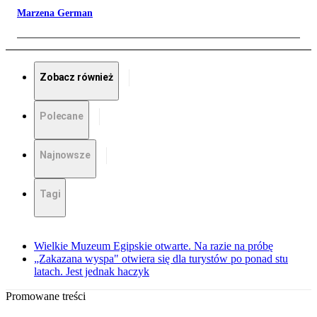
Marzena German
Zobacz również
Polecane
Najnowsze
Tagi
Wielkie Muzeum Egipskie otwarte. Na razie na próbę
„Zakazana wyspa" otwiera się dla turystów po ponad stu
latach. Jest jednak haczyk
Promowane treści