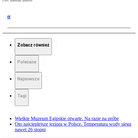
Foto: materiały prasowe
ff
Zobacz również
Polecane
Najnowsze
Tagi
Wielkie Muzeum Egipskie otwarte. Na razie na próbę
Oto najcieplejsze jeziora w Polsce. Temperatura wody sięga
nawet 26 stopni