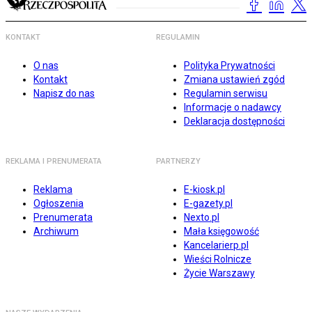
KONTAKT
REGULAMIN
O nas
Polityka Prywatności
Kontakt
Zmiana ustawień zgód
Napisz do nas
Regulamin serwisu
Informacje o nadawcy
Deklaracja dostępności
REKLAMA I PRENUMERATA
PARTNERZY
Reklama
E-kiosk.pl
Ogłoszenia
E-gazety.pl
Prenumerata
Nexto.pl
Archiwum
Mała księgowość
Kancelarierp.pl
Wieści Rolnicze
Życie Warszawy