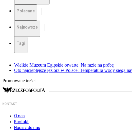
Polecane
Najnowsze
Tagi
Wielkie Muzeum Egipskie otwarte. Na razie na próbę
Oto najcieplejsze jeziora w Polsce. Temperatura wody sięga na
Promowane treści
KONTAKT
O nas
Kontakt
Napisz do nas