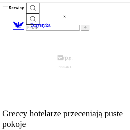
Serwisy
T
urystyka
Greccy hotelarze przeceniają puste
pokoje