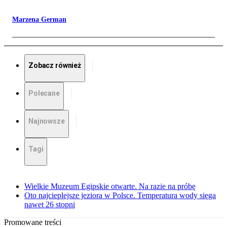
Marzena German
Zobacz również
Polecane
Najnowsze
Tagi
Wielkie Muzeum Egipskie otwarte. Na razie na próbę
Oto najcieplejsze jeziora w Polsce. Temperatura wody sięga
nawet 26 stopni
Promowane treści