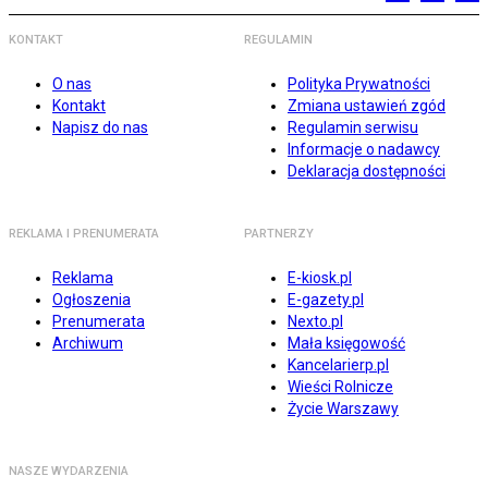
KONTAKT
REGULAMIN
O nas
Polityka Prywatności
Kontakt
Zmiana ustawień zgód
Napisz do nas
Regulamin serwisu
Informacje o nadawcy
Deklaracja dostępności
REKLAMA I PRENUMERATA
PARTNERZY
Reklama
E-kiosk.pl
Ogłoszenia
E-gazety.pl
Prenumerata
Nexto.pl
Archiwum
Mała księgowość
Kancelarierp.pl
Wieści Rolnicze
Życie Warszawy
NASZE WYDARZENIA