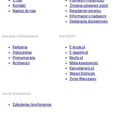
O nas
Polityka Prywatności
Kontakt
Zmiana ustawień zgód
Napisz do nas
Regulamin serwisu
Informacje o nadawcy
Deklaracja dostępności
REKLAMA I PRENUMERATA
PARTNERZY
Reklama
E-kiosk.pl
Ogłoszenia
E-gazety.pl
Prenumerata
Nexto.pl
Archiwum
Mała księgowość
Kancelarierp.pl
Wieści Rolnicze
Życie Warszawy
NASZE WYDARZENIA
Szkolenia i konferencje