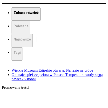
Zobacz również
Polecane
Najnowsze
Tagi
Wielkie Muzeum Egipskie otwarte. Na razie na próbę
Oto najcieplejsze jeziora w Polsce. Temperatura wody sięga
nawet 26 stopni
Promowane treści