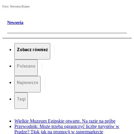
Foto: Newseria Biznes
Newseria
Zobacz również
Polecane
Najnowsze
Tagi
Wielkie Muzeum Egipskie otwarte. Na razie na próbę
Przewodnik: Może trzeba ograniczyć liczbę turystów w
Pradze? Tłok jak na promocji w supermarkecie