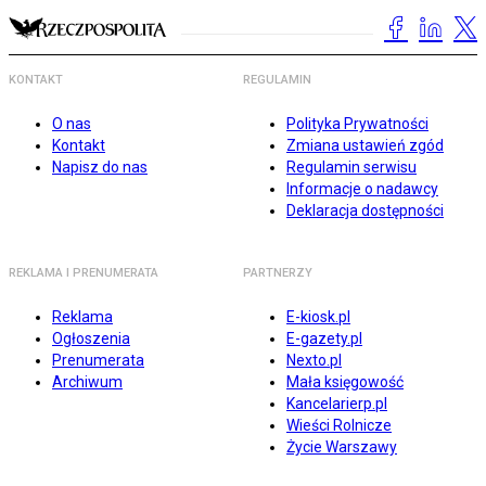
KONTAKT
REGULAMIN
O nas
Polityka Prywatności
Kontakt
Zmiana ustawień zgód
Napisz do nas
Regulamin serwisu
Informacje o nadawcy
Deklaracja dostępności
REKLAMA I PRENUMERATA
PARTNERZY
Reklama
E-kiosk.pl
Ogłoszenia
E-gazety.pl
Prenumerata
Nexto.pl
Archiwum
Mała księgowość
Kancelarierp.pl
Wieści Rolnicze
Życie Warszawy