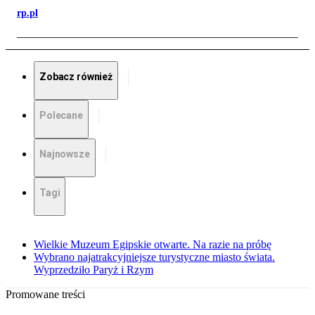
rp.pl
Zobacz również
Polecane
Najnowsze
Tagi
Wielkie Muzeum Egipskie otwarte. Na razie na próbę
Wybrano najatrakcyjniejsze turystyczne miasto świata.
Wyprzedziło Paryż i Rzym
Promowane treści