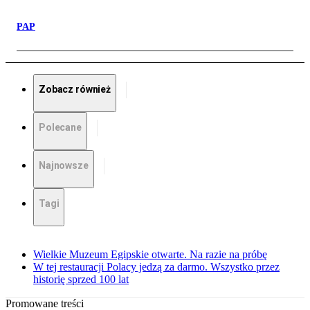
PAP
Zobacz również
Polecane
Najnowsze
Tagi
Wielkie Muzeum Egipskie otwarte. Na razie na próbę
W tej restauracji Polacy jedzą za darmo. Wszystko przez
historię sprzed 100 lat
Promowane treści