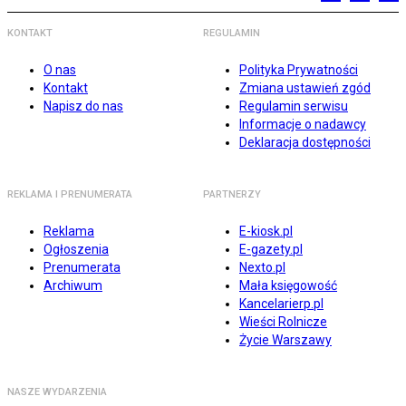
KONTAKT
REGULAMIN
O nas
Polityka Prywatności
Kontakt
Zmiana ustawień zgód
Napisz do nas
Regulamin serwisu
Informacje o nadawcy
Deklaracja dostępności
REKLAMA I PRENUMERATA
PARTNERZY
Reklama
E-kiosk.pl
Ogłoszenia
E-gazety.pl
Prenumerata
Nexto.pl
Archiwum
Mała księgowość
Kancelarierp.pl
Wieści Rolnicze
Życie Warszawy
NASZE WYDARZENIA