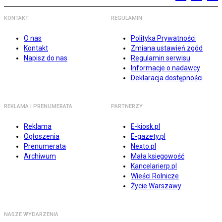
KONTAKT
REGULAMIN
O nas
Polityka Prywatności
Kontakt
Zmiana ustawień zgód
Napisz do nas
Regulamin serwisu
Informacje o nadawcy
Deklaracja dostępności
REKLAMA I PRENUMERATA
PARTNERZY
Reklama
E-kiosk.pl
Ogłoszenia
E-gazety.pl
Prenumerata
Nexto.pl
Archiwum
Mała księgowość
Kancelarierp.pl
Wieści Rolnicze
Życie Warszawy
NASZE WYDARZENIA