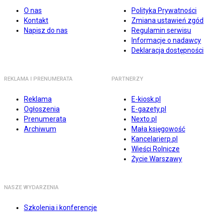
O nas
Polityka Prywatności
Kontakt
Zmiana ustawień zgód
Napisz do nas
Regulamin serwisu
Informacje o nadawcy
Deklaracja dostępności
REKLAMA I PRENUMERATA
PARTNERZY
Reklama
E-kiosk.pl
Ogłoszenia
E-gazety.pl
Prenumerata
Nexto.pl
Archiwum
Mała księgowość
Kancelarierp.pl
Wieści Rolnicze
Życie Warszawy
NASZE WYDARZENIA
Szkolenia i konferencje